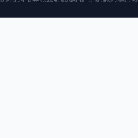
均来源于互联网，仅供学习交流使用，版权归原作者所有。 如有侵权请联系我们，我们